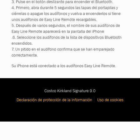
3. Pulse en el botón deslizante para encender el Bluetooth.
4. Primero, abra durante 5 segundos las tapas del portapilas y
ciérrelas o apague los audífonos y vuelva a encenderlos si tiene
unos audífonos de Easy Line Remote recargables.
5. Después de varios segundos, el nombre de sus audífonos de
Easy Line Remote aparecerá en la pantalla del iPhone
.6. Seleccione los audífonos de la lista de dispositivos Bluetooth
encendidos.
7. Un pitido en el audífono confirma que se han emparejado
correctamente.
Su iPhone está conectado a los audífonos Easy Line Remote.
Costco Kirkland Signature 9.0
Declaración de protección de la información
Uso de cookies