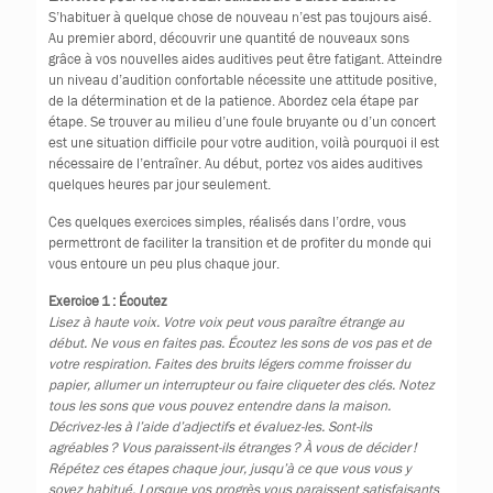
S’habituer à quelque chose de nouveau n’est pas toujours aisé.
Au premier abord, découvrir une quantité de nouveaux sons
grâce à vos nouvelles aides auditives peut être fatigant. Atteindre
un niveau d’audition confortable nécessite une attitude positive,
de la détermination et de la patience. Abordez cela étape par
étape. Se trouver au milieu d’une foule bruyante ou d’un concert
est une situation difficile pour votre audition, voilà pourquoi il est
nécessaire de l’entraîner. Au début, portez vos aides auditives
quelques heures par jour seulement.
Ces quelques exercices simples, réalisés dans l’ordre, vous
permettront de faciliter la transition et de profiter du monde qui
vous entoure un peu plus chaque jour.
Exercice 1 : Écoutez
Lisez à haute voix. Votre voix peut vous paraître étrange au
début. Ne vous en faites pas. Écoutez les sons de vos pas et de
votre respiration. Faites des bruits légers comme froisser du
papier, allumer un interrupteur ou faire cliqueter des clés. Notez
tous les sons que vous pouvez entendre dans la maison.
Décrivez-les à l’aide d’adjectifs et évaluez-les. Sont-ils
agréables ? Vous paraissent-ils étranges ? À vous de décider !
Répétez ces étapes chaque jour, jusqu’à ce que vous vous y
soyez habitué. Lorsque vos progrès vous paraissent satisfaisants