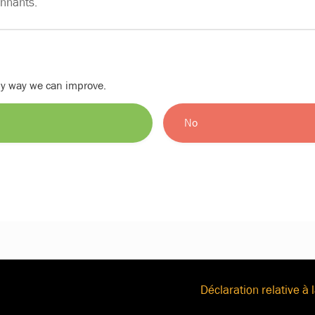
onnants.
nly way we can improve.
No
Déclaration relative à