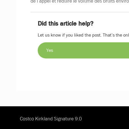
de l’appel et réduire le volume des bruits envir
Did this article help?
Let us know if you liked the post. That’s the o
Yes
Costco Kirkland Signature 9.0