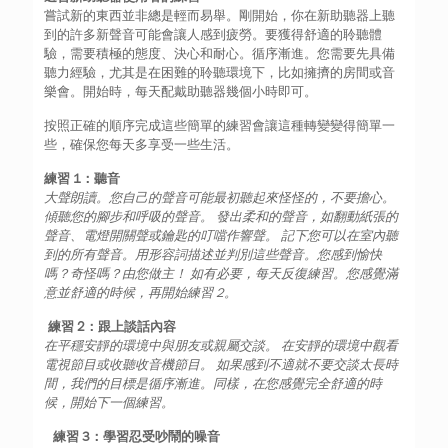
嘗試新的東西並非總是輕而易舉。剛開始，你在新助聽器上聽
到的許多新聲音可能會讓人感到疲勞。要獲得舒適的聆聽體
驗，需要積極的態度、決心和耐心。循序漸進。您需要先具備
聽力經驗，尤其是在困難的聆聽環境下，比如擁擠的房間或音
樂會。開始時，每天配戴助聽器幾個小時即可。
按照正確的順序完成這些簡單的練習會讓這種轉變變得簡單一
些，確保您每天多享受一些生活。
練習 1：聽音
大聲朗讀。您自己的聲音可能最初聽起來怪怪的，不要擔心。
傾聽您的腳步和呼吸的聲音。 發出柔和的聲音，如翻動紙張的
聲音、電燈開關聲或鑰匙的叮噹作響聲。 記下您可以在室內聽
到的所有聲音。用形容詞描述並判別這些聲音。您感到愉快
嗎？奇怪嗎？由您做主！ 如有必要，每天反復練習。您感覺滿
意並舒適的時候，再開始練習 2。
練習 2：跟上談話內容
在平穩安靜的環境中與朋友或親屬交談。 在安靜的環境中觀看
電視節目或收聽收音機節目。 如果感到不適就不要交談太長時
間，我們的目標是循序漸進。同樣，在您感覺完全舒適的時
候，開始下一個練習。
練習 3：學習忍受吵鬧的噪音