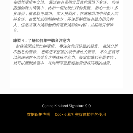
在嘈雜環境中交談。 嘗試在有電視背景音的環境下交談。 前往
困難的聽力情境中，比如一個比較忙碌的餐廳。 耐心一點！多
多練習，就會取得成功。 加大挑戰性，在嘈雜環境中與多人同
時交談。在繁忙或喧鬧的地方，即使是那些沒有聽力損失的
人，也必須努力傾聽他們所需要傾聽的內容，並隔絕背景噪
音。
練習 4：了解如何集中聽音注意力
前往喧鬧或繁忙的環境。 專注於您想聆聽的聲音。 嘗試分辨
不熟悉的聲音。 忽略您不想聽的或干擾性的聲音。 不久您就可
以熟練地在不同聲音之間轉移注意力。每當您感到有需要時，
就可以回到練習中，花時間享受那種聽覺變得清晰的感覺。
Costco Kirkland Signature 9.0
数据保护声明
Cookie 和社交媒体插件的使用